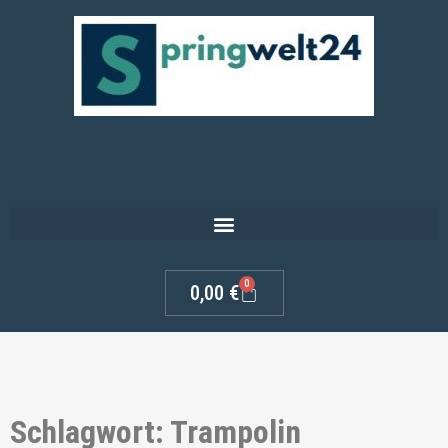
0
0,00
€
Schlagwort: Trampolin