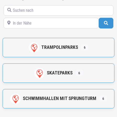
Suchen nach
In der Nähe
Such
TRAMPOLINPARKS
6
SKATEPARKS
6
SCHWIMMHALLEN MIT SPRUNGTURM
6