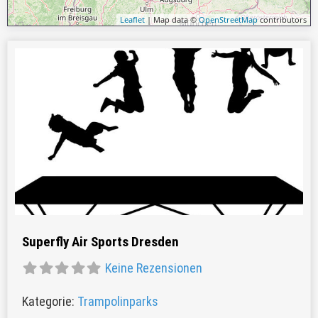
Leaflet
| Map data ©
OpenStreetMap
contributors
Favor
Superfly Air Sports Dresden
Keine Rezensionen
Kategorie:
Trampolinparks