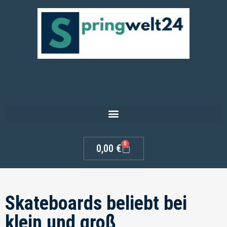
0
0,00
€
Skateboards beliebt bei
klein und groß